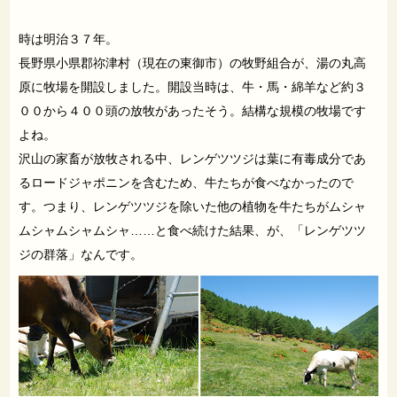
時は明治３７年。
長野県小県郡祢津村（現在の東御市）の牧野組合が、湯の丸高
原に牧場を開設しました。開設当時は、牛・馬・綿羊など約３
００から４００頭の放牧があったそう。結構な規模の牧場です
よね。
沢山の家畜が放牧される中、レンゲツツジは葉に有毒成分であ
るロードジャポニンを含むため、牛たちが食べなかったので
す。つまり、レンゲツツジを除いた他の植物を牛たちがムシャ
ムシャムシャムシャ……と食べ続けた結果、が、「レンゲツツ
ジの群落」なんです。