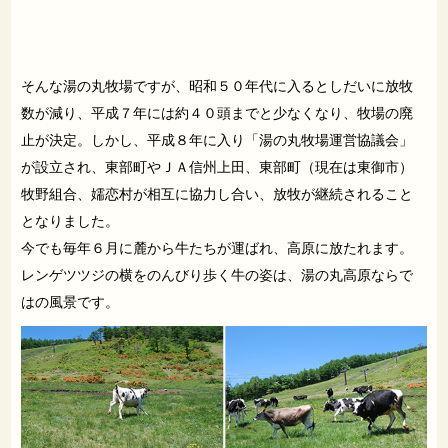
そんな湯の丸牧場ですが、昭和５０年代に入るとしだいに放牧
数が減り、平成７年には約４０頭までと少なくなり、牧場の廃
止が決定。しかし、平成８年に入り「湯の丸牧場運営協議会」
が設立され、東部町やＪＡ信州上田、東部町（現在は東御市）
牧野組合、嬬恋村が相互に協力し合い、放牧が継続されること
となりました。
今でも毎年６月に麓から牛たちが運ばれ、高原に放たれます。
レンゲツツジの横をのんびり歩く牛の姿は、湯の丸高原ならで
はの風景です。