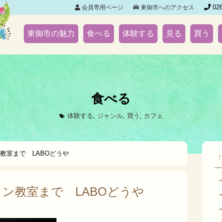
026
会員専用ページ
東御市へのアクセス
東御市の魅力
食べる
体験する
見る
買う
食べる
体験する
,
ジャンル
,
買う
,
カフェ
教室まで LABOどうや
ン教室まで LABOどうや