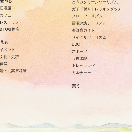
食べる
とうみグリーンツーリズム
居酒屋
ガイド付きトレッキングツアー
カフェ
スローツーリズム
レストラン
雷電探訪ツーリズム
BYO提携店
海野宿ガイド
サイクルツーリズム
見る
BBQ
イベント
スポーツ
文化・史跡
収穫体験
自然
トレッキング
湯の丸高原花暦
カルチャー
買う