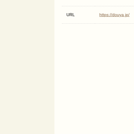
URL
https://douya.jp/