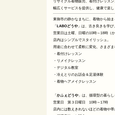
リサイクル着物販売、着付けレッスン
幅広くサービスを提供し、健康で楽し
東御市の静かなまちに、着物から始ま
「
LABOどうや
」は、古き良きを学び
営業日は土曜、日曜の10時～18時（
店内はシンプルでスタイリッシュ。
用途に合わせて柔軟に変化、さまざま
・着付けレッスン
・リメイクレッスン
・デジタル教室
・冷えとりのお話会＆足湯体験
・着物ヘアメイクレッスン
「
かふぇどうや
」は、循環型の暮らし
営業日 第３日曜日 10時～17時
店内には数えきれないほどの着物や帯