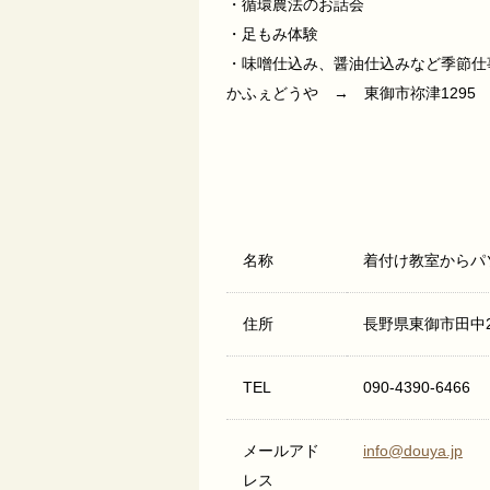
・循環農法のお話会
・足もみ体験
・味噌仕込み、醤油仕込みなど季節仕
かふぇどうや → 東御市祢津1295
名称
着付け教室からパ
住所
長野県東御市田中27
TEL
090-4390-6466
メールアド
info@douya.jp
レス