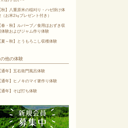
【秋】八重原米の稲刈り・ハゼ掛け体
験（お米2㎏プレゼント付き）
【春・秋】ルバーブ／食用ほおずき収
穫体験およびジャム作り体験
【夏～秋】とうもろこし収穫体験
その他の体験
【通年】五右衛門風呂体験
【通年】ヒノキのマイ箸作り体験
【通年】そば打ち体験