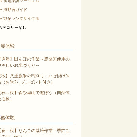
雷電探訪ツーリズム
海野宿ガイド
観光レンタサイクル
カテゴリーなし
就農体験
【通年】田んぼの作業～農薬無使用の
やさしいお米づくり～
【秋】八重原米の稲刈り・ハゼ掛け体
験（お米2㎏プレゼント付き）
【春～秋】森や里山で遊ぼう（自然体
験活動）
収穫体験
【春～秋】りんごの栽培作業～季節ご
とのお手伝い～