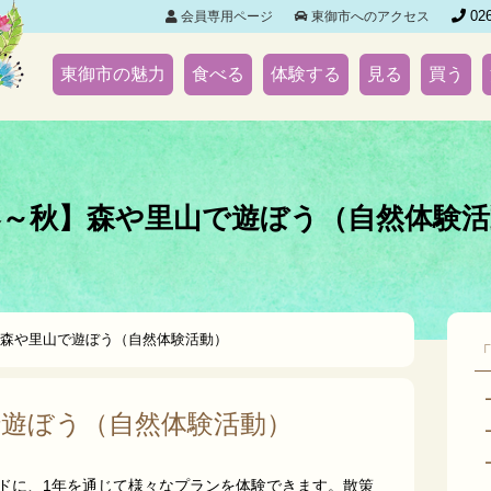
026
会員専用ページ
東御市へのアクセス
東御市の魅力
食べる
体験する
見る
買う
春～秋】森や里山で遊ぼう（自然体験活
森や里山で遊ぼう（自然体験活動）
で遊ぼう（自然体験活動）
ドに、1年を通じて様々なプランを体験できます。散策