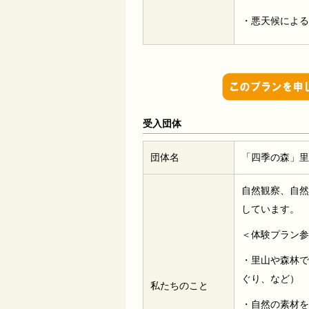
・悪天候による
受入団体
団体名
「四季の森」里
自然観察、自然
しています。
＜体験プラン参
・里山や森林で
ぐり、など）
私たちのこと
・自然の素材を