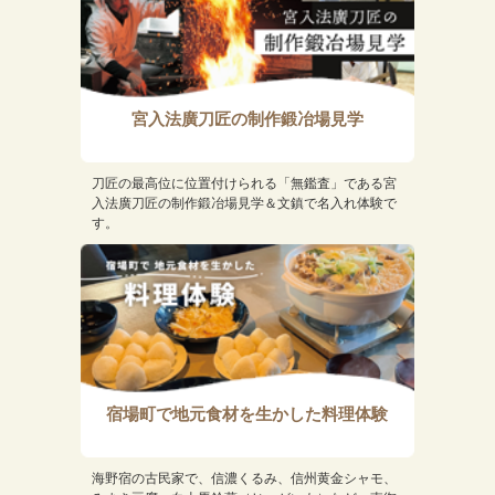
宮入法廣刀匠の制作鍛冶場見学
刀匠の最高位に位置付けられる「無鑑査」である宮
入法廣刀匠の制作鍛冶場見学＆文鎮で名入れ体験で
す。
宿場町で地元食材を生かした料理体験
海野宿の古民家で、信濃くるみ、信州黄金シャモ、